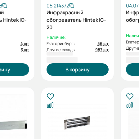
8
05.214372
04.07
ый
Инфракрасный
Инфр
 Hintek IO-
обогреватель Hintek IC-
обог
20
Налич
Наличие:
Екатер
4 шт
Екатеринбург:
56 шт
Другие
3 шт
Другие склады:
987 шт
7 930,00 ₽
7 93
зину
В корзину