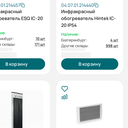
.01.214457
04.07.01.214440
акрасный
Инфракрасный
реватель ESQ IC-20
обогреватель Hintek IC-
20 IP54
ие:
Наличие:
инбург:
10 шт
Екатеринбург:
4 шт
 склады:
171 шт
Другие склады:
998 шт
0,00 ₽
8 400,00 ₽
В корзину
В корзину