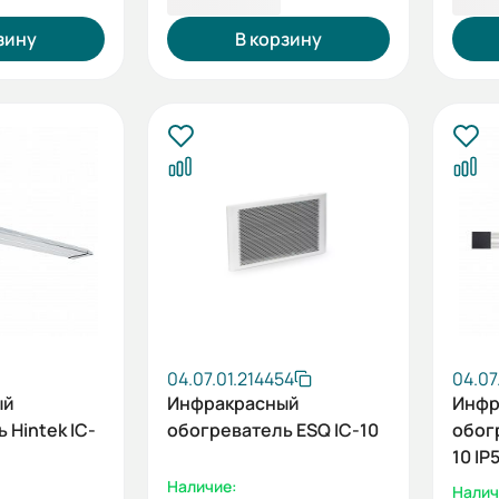
зину
В корзину
04.07.01.214454
04.07
ый
Инфракрасный
Инфр
 Hintek IC-
обогреватель ESQ IC-10
обогр
10 IP
Наличие:
Налич