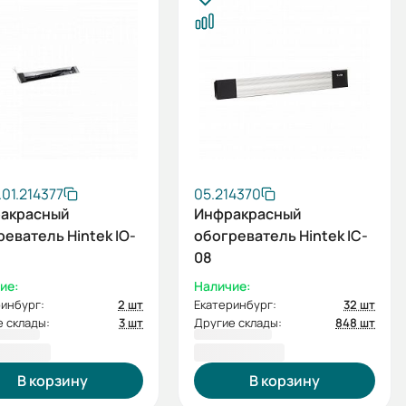
.01.214377
05.214370
акрасный
Инфракрасный
еватель Hintek IO-
обогреватель Hintek IC-
08
ие:
Наличие:
инбург:
2 шт
Екатеринбург:
32 шт
 склады:
3 шт
Другие склады:
848 шт
0,00 ₽
3 670,00 ₽
В корзину
В корзину