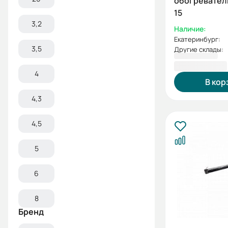
обогреватель H
15
3,2
Наличие:
Екатеринбург:
3,5
Другие склады:
5 800,00 ₽
4
В кор
4,3
4,5
5
6
8
Бренд