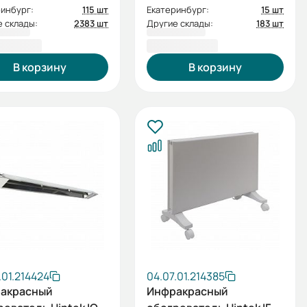
инбург:
115 шт
Екатеринбург:
15 шт
 склады:
2383 шт
Другие склады:
183 шт
0,00 ₽
5 500,00 ₽
В корзину
В корзину
.01.214424
04.07.01.214385
акрасный
Инфракрасный