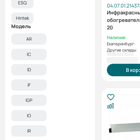
ESQ
04.07.01.21437
Инфракрасн
Hintek
обогреватель
Модель
20
Наличие:
AR
Екатеринбург:
Другие склады:
IC
7 420,00 ₽
В кор
ID
IF
IGP
IO
IR