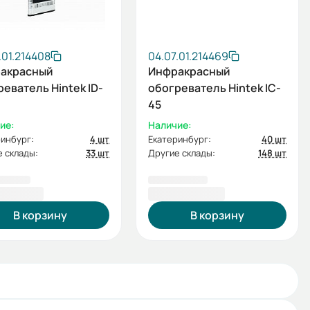
.01.214408
04.07.01.214469
акрасный
Инфракрасный
еватель Hintek ID-
обогреватель Hintek IC-
45
ие:
Наличие:
инбург:
4 шт
Екатеринбург:
40 шт
 склады:
33 шт
Другие склады:
148 шт
20,00 ₽
19 820,00 ₽
В корзину
В корзину