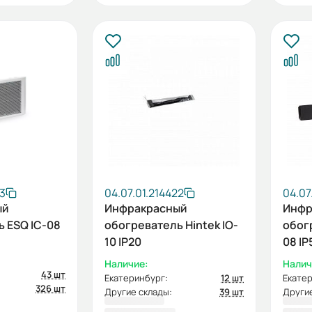
53
04.07.01.214422
04.07
ый
Инфракрасный
Инфр
 ESQ IC-08
обогреватель Hintek IO-
обогр
10 IP20
08 IP
Наличие:
Налич
43 шт
Екатеринбург:
12 шт
Екатер
326 шт
Другие склады:
39 шт
Другие
3 950,00 ₽
4 12