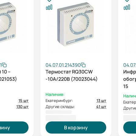
1
04.07.01.214390
04.07
 10 –
Термостат RQ30CW
Инфр
021053)
-10А/220В (70023044)
обогр
15
Наличие:
Налич
15 шт
Екатеринбург:
13 шт
Екатер
130 шт
Другие склады:
41 шт
Другие
1 800,00 ₽
3 19
зину
В корзину