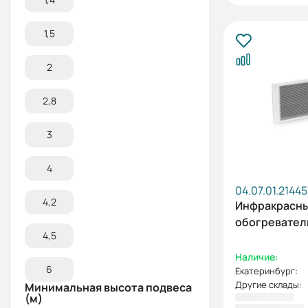
1,5
2
2,8
3
4
04.07.01.2144
4,2
Инфракрасн
обогреватель
4,5
Наличие:
6
Екатеринбург:
Другие склады:
Минимальная высота подвеса
(м)
3 670,00 ₽