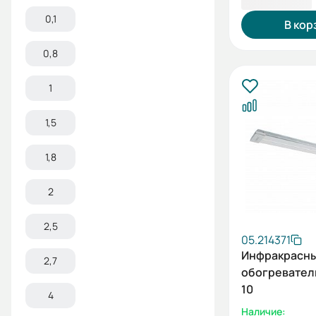
0,1
В кор
0,8
1
1,5
1,8
2
2,5
05.214371
Инфракрасн
2,7
обогреватель
10
4
Наличие: