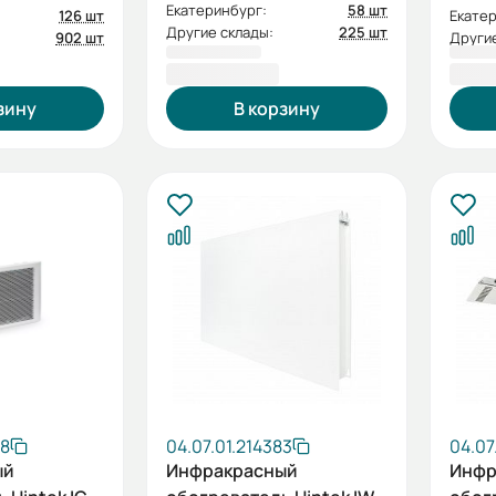
Екатеринбург:
58 шт
126 шт
Екатер
Другие склады:
225 шт
902 шт
Другие
4 630,00 ₽
4 95
зину
В корзину
68
04.07.01.214383
04.07
ый
Инфракрасный
Инфр