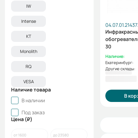
IW
Intense
04.07.01.21437
Инфракрасн
KT
обогреватель
30
Monolith
Наличие:
Екатеринбург:
RQ
Другие склады:
9640
VESA
9 546,00 ₽
Наличие товара
В кор
В наличии
Под заказ
Цена (₽)