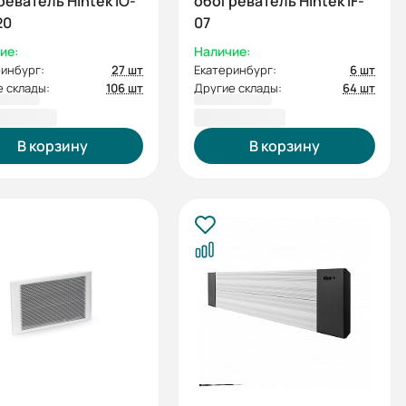
еватель Hintek IO-
обогреватель Hintek IF-
20
07
ие:
Наличие:
инбург:
27 шт
Екатеринбург:
6 шт
 склады:
106 шт
Другие склады:
64 шт
0,00 ₽
7 300,00 ₽
В корзину
В корзину