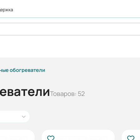
держка
ные обогреватели
еватели
Товаров: 52