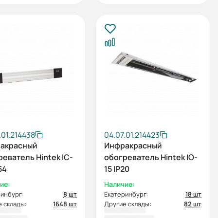
.01.214438
04.07.01.214423
акрасный
Инфракрасный
еватель Hintek IC-
обогреватель Hintek IO-
54
15 IP20
ие:
Наличие:
инбург:
8 шт
Екатеринбург:
18 шт
 склады:
1648 шт
Другие склады:
82 шт
0,00 ₽
4 590,00 ₽