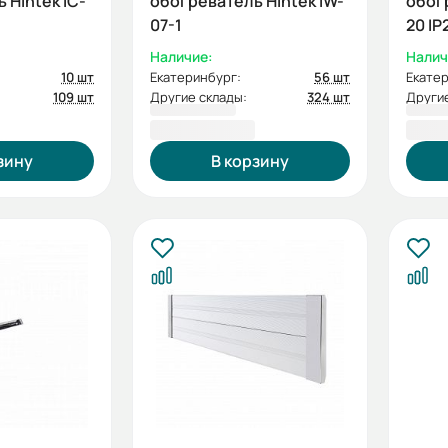
intek IC-
обогреватель Hintek IW-
обогр
07-1
20 IP
Наличие:
Налич
10 шт
Екатеринбург:
56 шт
Екатер
109 шт
Другие склады:
324 шт
Другие
6 000,00 ₽
6 00
зину
В корзину