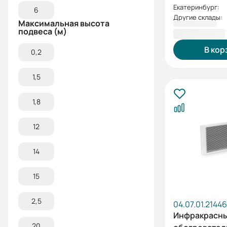
Екатеринбург:
6
Другие склады:
Максимальная высота
4 630,00 ₽
подвеса (м)
В кор
0,2
1,5
1,8
12
14
15
2,5
04.07.01.2144
Инфракрасн
20