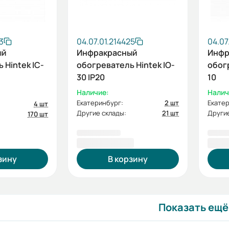
3
04.07.01.214425
04.07
ый
Инфракрасный
Инфр
 Hintek IC-
обогреватель Hintek IO-
обогр
30 IP20
10
Наличие:
Налич
Екатеринбург:
2 шт
Екатер
4 шт
Другие склады:
21 шт
Другие
170 шт
10 850,00 ₽
11 7
зину
В корзину
Показать ещё