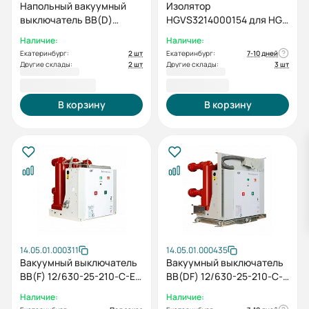
Напольный вакуумный
Изолятор
выключатель ВВ(D)
HGVS3214000154 для HGV
40,5/630-31,5-300-М
6144 FXA 666C
Наличие:
Наличие:
(5NO+5NC, AC/DC220)
Екатеринбург:
2 шт
Екатеринбург:
7-10 дней
Другие склады:
2 шт
Другие склады:
3 шт
943 857,90 ₽
8 334,00 ₽
В корзину
В корзину
14.05.01.000311
14.05.01.000435
Вакуумный выключатель
Вакуумный выключатель
BB(F) 12/630-25-210-C-E-
ВВ(DF) 12/630-25-210-C-
M2C2S2-MCD5-U0-T0-
E-M2C2S2-MCD5-U0-T0-
Наличие:
Наличие:
EAL0-ED0-У3 (5NO+5NC,
EAL0-ED0-У3 (4NO+4NC,