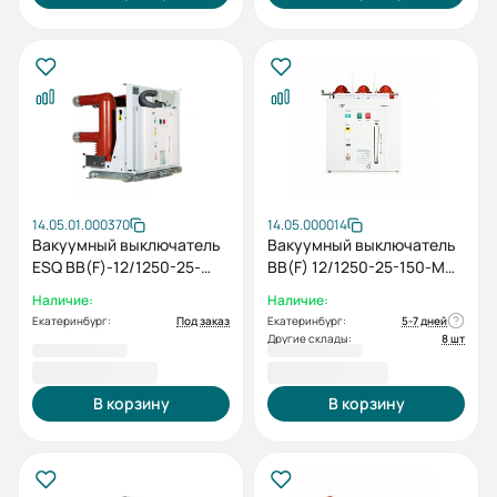
110В)
14.05.01.000370
14.05.000014
Вакуумный выключатель
Вакуумный выключатель
ESQ ВВ(F)-12/1250-25-
BB(F) 12/1250-25-150-М
210-M-E-M2C2S2-MCD5-
(6NO+6NC, AC/DC220)
Наличие:
Наличие:
U0-T0-EAL0-ED0-У3
Екатеринбург:
Под заказ
Екатеринбург:
5-7 дней
(12кВ, 1250А, 25кА,
Другие склады:
8 шт
5NO+5NC, AC/DC220,
200 918,40 ₽
203 727,60 ₽
стационарный,
модульный механизм)
В корзину
В корзину