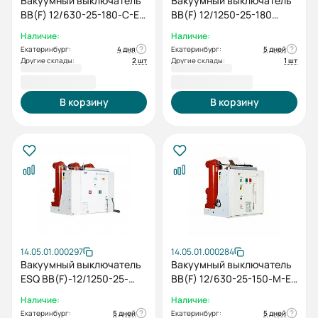
Вакуумный выключатель
Вакуумный выключатель
ВВ(F) 12/630-25-180-C-E-
BB(F) 12/1250-25-180
M2C2S2-MCD5-U0-T0-
(6NO+6NC, AC/DC220V)
Наличие:
Наличие:
EAL0-ED2-У3 (5NO+5NC,
Екатеринбург:
4 дня
Екатеринбург:
5 дней
AC/DC220)
Другие склады:
2 шт
Другие склады:
1 шт
191 323,20 ₽
200 190,00 ₽
В корзину
В корзину
14.05.01.000297
14.05.01.000284
Вакуумный выключатель
Вакуумный выключатель
ESQ ВВ(F)-12/1250-25-
BB(F) 12/630-25-150-M-E-
180-C-E-M2C2S2-MCD5-
M2C2S2-MCD5-U0-T0-
Наличие:
Наличие:
U0-T0-EAL0-ED0-У3
EAL0-ED0-У3 (5NO+5NC,
Екатеринбург:
5 дней
Екатеринбург:
5 дней