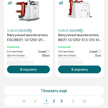
14.05.01.000303
14.05.01.000298
Вакуумный выключатель
Вакуумный выключатель
ESQ ВВ(F)-12/1250-25-
BB(F) 12/1250-31,5-210-M-
150-M-E-M2C2S2-MCD5-
E-M2C2S2-MCD5-U0-T0-
Наличие:
Наличие:
U0-T0-EAL0-ED0-У3
EAL0-ED0-У3 (5NO+5NC,
Екатеринбург:
5 дней
Екатеринбург:
5 дней
(12кВ, 1250А, 25кА,
AC/DC220)
Другие склады:
300 шт
Другие склады:
15 шт
5NO+5NC, AC/DC220,
203 727,60 ₽
211 159,20 ₽
стационарный,
модульный механизм)
В корзину
В корзину
Показать ещё
1
2
3