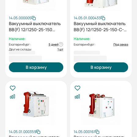
14.05.000005
14.05.01.000433
Вакуумный выключатель
Вакуумный выключатель
BB(F) 12/1250-25-150
ВВ(F) 12/1250-25-150-C-E-
(6NO+6NC, AC/DC220)
M2C2S2-MCD5-U0-T0-
Наличие:
Наличие:
EAL0-ED0-У3 (5NO+5NC,
Екатеринбург:
5 дней
Екатеринбург:
Под заказ
AC/DC220)
Другие склады:
1 шт
191 232,00 ₽
191 232,00 ₽
В корзину
В корзину
14.05.01.000359
14.05.000161