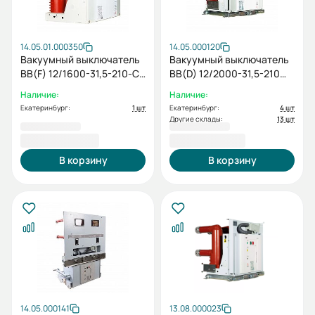
14.05.01.000350
14.05.000120
Вакуумный выключатель
Вакуумный выключатель
BB(F) 12/1600-31,5-210-C-
BB(D) 12/2000-31,5-210
EX-M2C2S2-MCD5-U0-T0-
(5NO+5NC, AC/DC220V)
Наличие:
Наличие:
EAL0-ED0-У3 (5NO+5NC,
Екатеринбург:
1 шт
Екатеринбург:
4 шт
AC/DC220)
Другие склады:
13 шт
291 202,80 ₽
736 927,20 ₽
В корзину
В корзину
14.05.000141
13.08.000023