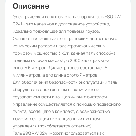
2
Описание
Высота подъёма:
Электрическая канатная стационарная таль ESQ RW
0241— это надежное и долговечное устройство,
6
идеально подходящее для подъема грузов.
Двигатель подъёма, кВт:
Оснащенная мощным электрическим двигателем с
коническим ротором и электромеханическим
3
тормозом мощностью 3 кВт, данная таль способна
Бренд:
поднимать грузы массой до 2000 килограмм на
высоту 6 метров. Диаметр троса составляет 5
ESQ
миллиметров, а его длина около 7 метров.
Температурный диапазон:
Для обеспечения безопасности эксплуатации таль
оборудована электронным ограничителем
-20 +40
грузоподъемности и концевым выключателем.
Климатическое исполнение:
Управление осуществляется с помощью подвесного
пульта, входящего в комплект, с возможностью
УХЛ 3.1
доукомплектации дистанционным пультом
Степень защиты (IP):
управления (приобретается отдельно).
Таль ESQ RW 0241 может использоваться как
IP44