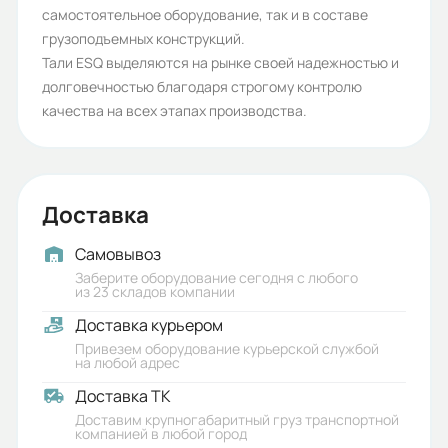
самостоятельное оборудование, так и в составе
Способ управления:
грузоподъемных конструкций.
Тали ESQ выделяются на рынке своей надежностью и
Подвесной пульт
долговечностью благодаря строгому контролю
Ограничитель грузоподъемности:
качества на всех этапах производства.
Электронный
Электромагнитный тормоз:
Доставка
есть
Возможность подключения
Самовывоз
Заберите оборудование сегодня с любого
беспроводного пульта управления:
из 23 складов компании
есть, приобретается отдельно
Доставка курьером
Привезем оборудование курьерской службой
V подъёма, м/мин:
на любой адрес
8
Доставка ТК
Доставим крупногабаритный груз транспортной
Строительная высота, мм:
компанией в любой город