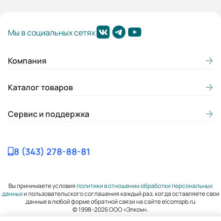
Вес (кг):
150
Мы в социальных сетях
Полиспаст:
2/1
Компания
Гарантия, лет:
Каталог товаров
1
Сервис и поддержка
Срок службы, лет:
10
8 (343) 278-88-81
Габариты (ШхВхГ, м):
0.49x1.14x0.61
Вы принимаете условия
политики в отношении обработки персональных
данных
и пользовательского соглашения каждый раз, когда оставляете свои
данные в любой форме обратной связи на сайте elcomspb.ru
© 1998–2026 ООО «Элком».