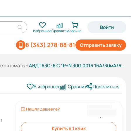
Войти
Избранное
Сравнить
Корзина
8 (343) 278-88-81
Отправить заявку
е автоматы
АВДТ63C-6 С 1P+N 30G 0016 16A/30мА/6кА/хар-ка С (электр., тип AC) ESQ
В избранное
Сравнить
Поделиться
Нашли дешевле?
908,40 ₽
,
Купить в 1 клик