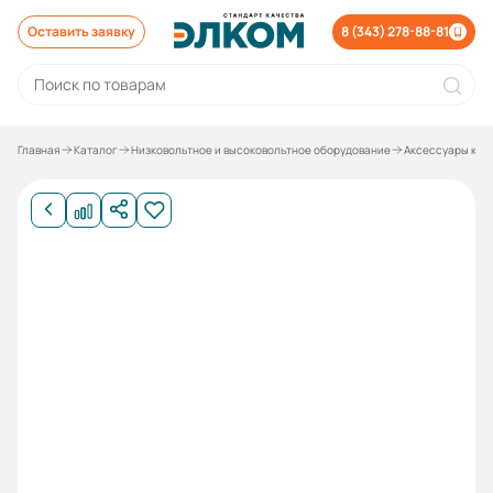
Оставить заявку
8 (343) 278-88-81
Главная
Каталог
Низковольтное и высоковольтное оборудование
Аксессуары к о